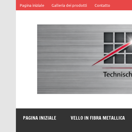
Skip
Pagina iniziale
Galleria dei prodotti
Contatto
to
content
SOFF Filter
Filter aus Drahtgewebe
PAGINA INIZIALE
VELLO IN FIBRA METALLICA