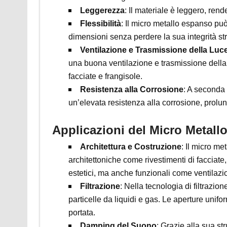
Leggerezza
: Il materiale è leggero, rend
Flessibilità
: Il micro metallo espanso può
dimensioni senza perdere la sua integrità str
Ventilazione e Trasmissione della Luc
una buona ventilazione e trasmissione della 
facciate e frangisole.
Resistenza alla Corrosione
: A seconda 
un’elevata resistenza alla corrosione, prolu
Applicazioni del Micro Metal
Architettura e Costruzione
: Il micro me
architettoniche come rivestimenti di facciate, 
estetici, ma anche funzionali come ventilazi
Filtrazione
: Nella tecnologia di filtrazio
particelle da liquidi e gas. Le aperture uni
portata.
Damping del Suono
: Grazie alla sua st