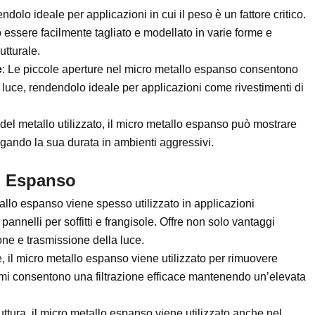
endolo ideale per applicazioni in cui il peso è un fattore critico.
 essere facilmente tagliato e modellato in varie forme e
utturale.
e
: Le piccole aperture nel micro metallo espanso consentono
luce, rendendolo ideale per applicazioni come rivestimenti di
del metallo utilizzato, il micro metallo espanso può mostrare
ngando la sua durata in ambienti aggressivi.
lo Espanso
tallo espanso viene spesso utilizzato in applicazioni
pannelli per soffitti e frangisole. Offre non solo vantaggi
one e trasmissione della luce.
ne, il micro metallo espanso viene utilizzato per rimuovere
formi consentono una filtrazione efficace mantenendo un’elevata
ruttura, il micro metallo espanso viene utilizzato anche nel