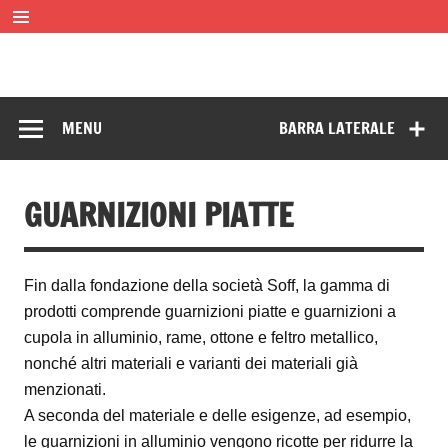
Skip
to
content
SOFF Filter
Filter aus Drahtgewebe
MENU
BARRA LATERALE
GUARNIZIONI PIATTE
Fin dalla fondazione della società Soff, la gamma di
prodotti comprende guarnizioni piatte e guarnizioni a
cupola in alluminio, rame, ottone e feltro metallico,
nonché altri materiali e varianti dei materiali già
menzionati.
A seconda del materiale e delle esigenze, ad esempio,
le guarnizioni in alluminio vengono ricotte per ridurre la