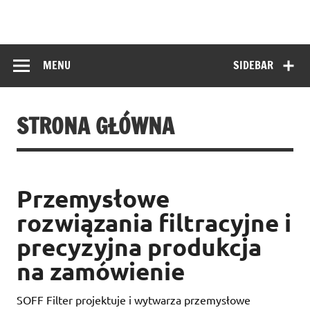
Skip
to
SOFF Filter
content
Filter aus Drahtgewebe
MENU
SIDEBAR
STRONA GŁÓWNA
Przemysłowe
rozwiązania filtracyjne i
precyzyjna produkcja
na zamówienie
SOFF Filter projektuje i wytwarza przemysłowe